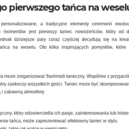
go pierwszego tańca na wesel
 personalizowane, a tradycyjne elementy ceremonii ewolu
ch momentów jest pierwszy taniec nowożeńców, który od 
ednak dzisiejsze pary coraz częściej decydują się na krea
tańca na weselu. Oto kilka inspirujących pomysłów, które
a może zorganizować flashmob taneczny. Wspólnie z przyjaciół
tóry zaskoczy wszystkich gości. Taniec może być skomponowan
 i zabawną atmosferę.
ny, który odzwierciedla ich pasje, zainteresowania lub histor
kursie tańca, może zaprezentować efektowny taniec w stylu
i, takie jak walce w wersji retro.