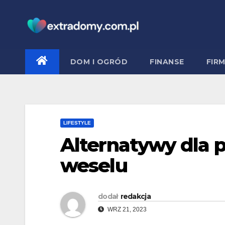
Skip
to
content
DOM I OGRÓD
FINANSE
FIR
LIFESTYLE
Alternatywy dla 
weselu
dodał
redakcja
WRZ 21, 2023