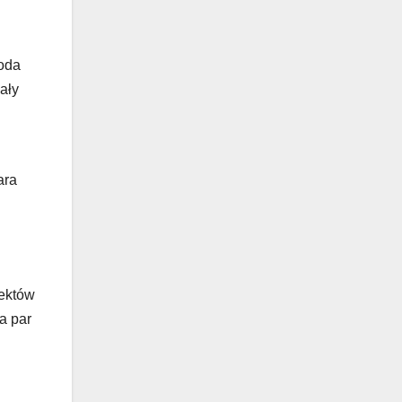
oda
ały
ara
fektów
a par