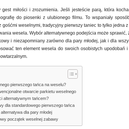
gest miłości i zrozumienia. Jeśli jesteście parą, która kocha
grafię do piosenki z ulubionego filmu. To wspaniały sposó
z gośćmi weselnymi, tradycyjny pierwszy taniec to tylko jedna z
wania wesela. Wybór alternatywnego podejścia może sprawić, 
owy i niezapomniany zarówno dla pary młodej, jak i dla wszy
sować ten element wesela do swoich osobistych upodobań i 
powtarzalnym.
jnego pierwszego tańca na weselu?
encjonalne otwarcie parkietu weselnego
ci alternatywnym tańcem?
ywy dla standardowego pierwszego tańca
alternatywa dla pary młodej
ypowy początek weselnej zabawy