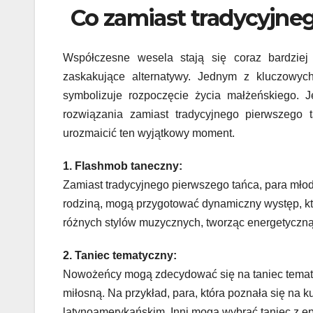
Co zamiast tradycyjne
Współczesne wesela stają się coraz bardziej
zaskakujące alternatywy. Jednym z kluczowy
symbolizuje rozpoczęcie życia małżeńskiego. J
rozwiązania zamiast tradycyjnego pierwszego 
urozmaicić ten wyjątkowy moment.
1. Flashmob taneczny:
Zamiast tradycyjnego pierwszego tańca, para młod
rodziną, mogą przygotować dynamiczny występ, k
różnych stylów muzycznych, tworząc energetyczną
2. Taniec tematyczny:
Nowożeńcy mogą zdecydować się na taniec tematycz
miłosną. Na przykład, para, która poznała się na 
latynoamerykańskim. Inni mogą wybrać taniec z epok