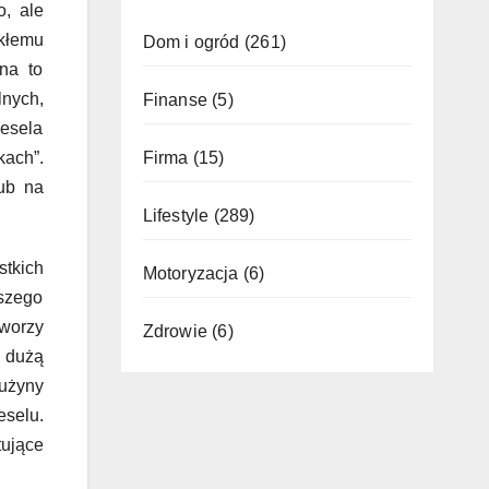
, ale
kłemu
Dom i ogród
(261)
na to
lnych,
Finanse
(5)
wesela
Firma
(15)
kach”.
ub na
Lifestyle
(289)
stkich
Motoryzacja
(6)
wszego
tworzy
Zdrowie
(6)
z dużą
rużyny
eselu.
tujące