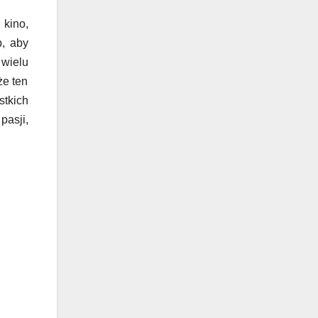
 kino,
b, aby
 wielu
że ten
stkich
pasji,