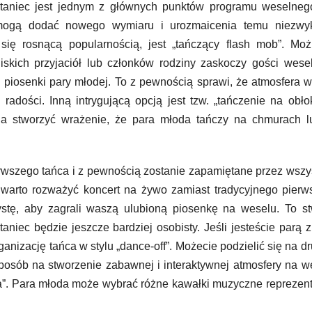
 taniec jest jednym z głównych punktów programu weselnego
re mogą dodać nowego wymiaru i urozmaicenia temu niezwy
się rosnącą popularnością, jest „tańczący flash mob”. Moż
iskich przyjaciół lub członków rodziny zaskoczy gości wese
j piosenki pary młodej. To z pewnością sprawi, że atmosfera 
 radości. Inną intrygującą opcją jest tzw. „tańczenie na obło
a stworzyć wrażenie, że para młoda tańczy na chmurach l
rwszego tańca i z pewnością zostanie zapamiętane przez wszy
, warto rozważyć koncert na żywo zamiast tradycyjnego pier
tystę, aby zagrali waszą ulubioną piosenkę na weselu. To s
aniec będzie jeszcze bardziej osobisty. Jeśli jesteście parą 
rganizację tańca w stylu „dance-off”. Możecie podzielić się na d
posób na stworzenie zabawnej i interaktywnej atmosfery na w
a”. Para młoda może wybrać różne kawałki muzyczne reprezen