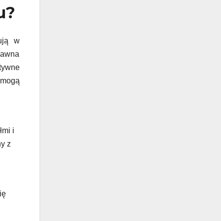
u?
ują w
dawna
tywne
 mogą
mi i
y z
ię