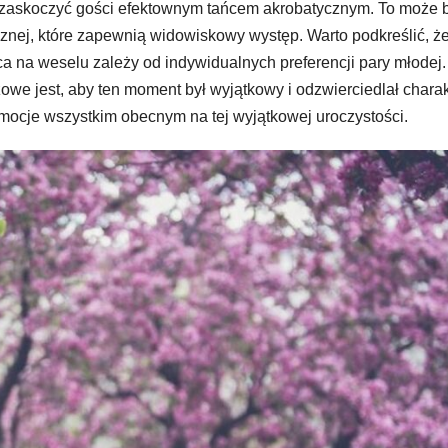
e zaskoczyć gości efektownym tańcem akrobatycznym. To może 
cznej, które zapewnią widowiskowy występ. Warto podkreślić, ż
ca na weselu zależy od indywidualnych preferencji pary młodej
owe jest, aby ten moment był wyjątkowy i odzwierciedlał charak
ocje wszystkim obecnym na tej wyjątkowej uroczystości.