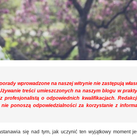
 porady wprowadzone na naszej witrynie nie zastępują włas
 Używanie treści umieszczonych na naszym blogu w prakt
profesjonalistą o odpowiednich kwalifikacjach. Redakcj
 nie ponoszą odpowiedzialności za korzystanie z informa
stanawia się nad tym, jak uczynić ten wyjątkowy moment je