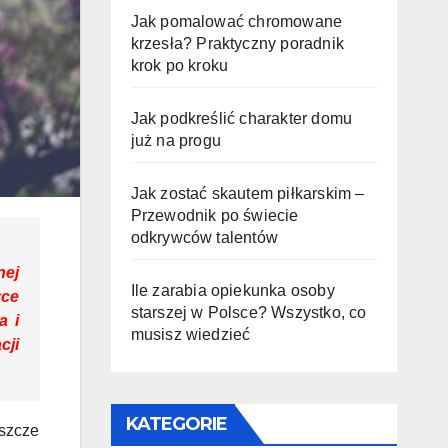
Jak pomalować chromowane
krzesła? Praktyczny poradnik
krok po kroku
Jak podkreślić charakter domu
już na progu
Jak zostać skautem piłkarskim –
Przewodnik po świecie
odkrywców talentów
nej
Ile zarabia opiekunka osoby
yce
starszej w Polsce? Wszystko, co
a i
musisz wiedzieć
cji
KATEGORIE
szcze