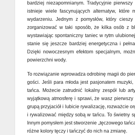
bardziej niezapomnianym. Tradycyjnie pierwszy
istnieje wiele fascynujących alternatyw, któ
wydarzeniu. Jednym z pomysłów, który cieszy 
zorganizować w taki sposób, że kilka osób z bl
wystawiając spontaniczny taniec w rytm ulubione
stanie się jeszcze bardziej energetyczna i pełna
Dzięki nowoczesnym efektom specjalnym, możn
powierzchni wody.
To rozwiązanie wprowadza odrobinę magii do pie
gości. Jeśli para młoda jest pasjonatem muzyki
tańca. Możecie zatrudnić lokalny zespół lub ar
wyjątkową atmosferę i sprawi, że wasz pierwszy t
grupą przyjaciół i lubicie rywalizację, rozważcie o
i rywalizować między sobą w tańcu. To świetny s
Innym pomysłem jest stworzenie „tęczowego tańc
różne kolory tęczy i tańczyć do nich na zmianę.