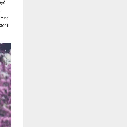
być
e
. Bez
ter i