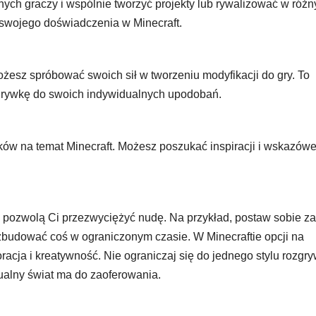
nych graczy i wspólnie tworzyć projekty lub rywalizować w róż
 swojego doświadczenia w Minecraft.
esz spróbować swoich sił w tworzeniu modyfikacji do gry. To
grywkę do swoich indywidualnych upodobań.
ików na temat Minecraft. Możesz poszukać inspiracji i wskazówe
e pozwolą Ci przezwyciężyć nudę. Na przykład, postaw sobie za
zbudować coś w ograniczonym czasie. W Minecraftie opcji na
acja i kreatywność. Nie ograniczaj się do jednego stylu rozgry
tualny świat ma do zaoferowania.