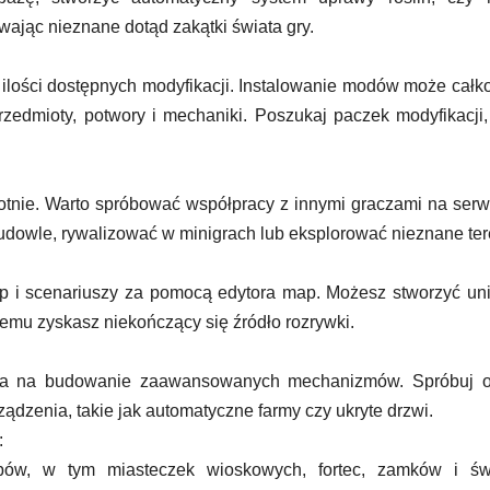
ywając nieznane dotąd zakątki świata gry.
ej ilości dostępnych modyfikacji. Instalowanie modów może całk
zedmioty, potwory i mechaniki. Poszukaj paczek modyfikacji,
tnie. Warto spróbować współpracy z innymi graczami na ser
udowle, rywalizować w minigrach lub eksplorować nieznane ter
p i scenariuszy za pomocą edytora map. Możesz stworzyć un
czemu zyskasz niekończący się źródło rozrywki.
ala na budowanie zaawansowanych mechanizmów. Spróbuj o
ządzenia, takie jak automatyczne farmy czy ukryte drzwi.
:
rbów, w tym miasteczek wioskowych, fortec, zamków i świ