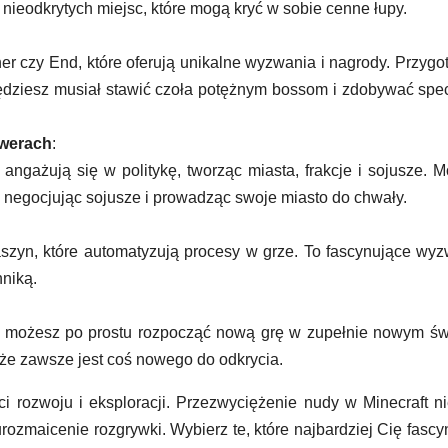
nieodkrytych miejsc, które mogą kryć w sobie cenne łupy.
her czy End, które oferują unikalne wyzwania i nagrody. Przygot
ędziesz musiał stawić czoła potężnym bossom i zdobywać spe
rwerach
:
angażują się w politykę, tworząc miasta, frakcje i sojusze. 
, negocjując sojusze i prowadząc swoje miasto do chwały.
zyn, które automatyzują procesy w grze. To fascynujące wy
hniką.
e możesz po prostu rozpocząć nową grę w zupełnie nowym św
 że zawsze jest coś nowego do odkrycia.
ci rozwoju i eksploracji. Przezwyciężenie nudy w Minecraft ni
rozmaicenie rozgrywki. Wybierz te, które najbardziej Cię fascyn