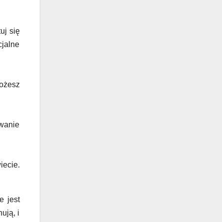
uj się
cjalne
Możesz
zwanie
iecie.
e jest
ują, i