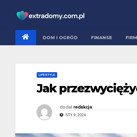
Skip
to
content
DOM I OGRÓD
FINANSE
FIR
LIFESTYLE
Jak przezwycięży
dodał
redakcja
STY 9, 2024