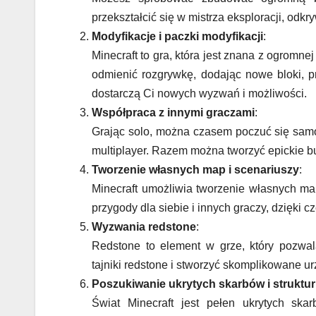
przekształcić się w mistrza eksploracji, odkr
Modyfikacje i paczki modyfikacji
:
Minecraft to gra, która jest znana z ogromn
odmienić rozgrywkę, dodając nowe bloki, pr
dostarczą Ci nowych wyzwań i możliwości.
Współpraca z innymi graczami
:
Grając solo, można czasem poczuć się samo
multiplayer. Razem można tworzyć epickie b
Tworzenie własnych map i scenariuszy
:
Minecraft umożliwia tworzenie własnych ma
przygody dla siebie i innych graczy, dzięki 
Wyzwania redstone
:
Redstone to element w grze, który pozw
tajniki redstone i stworzyć skomplikowane ur
Poszukiwanie ukrytych skarbów i struktur
Świat Minecraft jest pełen ukrytych ska