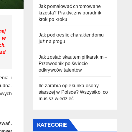
Jak pomalować chromowane
krzesła? Praktyczny poradnik
krok po kroku
nej
Jak podkreślić charakter domu
u w
już na progu
ch.
rad
Jak zostać skautem piłkarskim –
Przewodnik po świecie
odkrywców talentów
enia i
Ile zarabia opiekunka osoby
nudna.
starszej w Polsce? Wszystko, co
kawych
musisz wiedzieć
zwań.
KATEGORIE
nawet