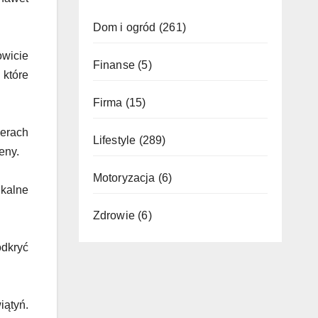
Dom i ogród
(261)
owicie
Finanse
(5)
 które
Firma
(15)
werach
Lifestyle
(289)
eny.
Motoryzacja
(6)
ikalne
Zdrowie
(6)
dkryć
ątyń.