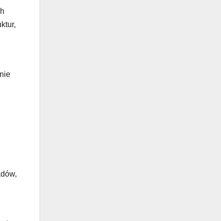
ch
ktur,
nie
adów,