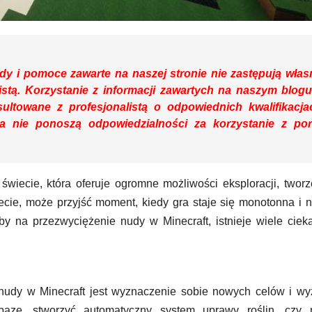
dy i pomoce zawarte na naszej stronie nie zastępują włas
listą. Korzystanie z informacji zawartych na naszym blog
ltowane z profesjonalistą o odpowiednich kwalifikacja
 nie ponoszą odpowiedzialności za korzystanie z po
 świecie, która oferuje ogromne możliwości eksploracji, tworz
ecie, może przyjść moment, kiedy gra staje się monotonna i 
by na przezwyciężenie nudy w Minecraft, istnieje wiele cie
udy w Minecraft jest wyznaczenie sobie nowych celów i wy
zę, stworzyć automatyczny system uprawy roślin, czy 