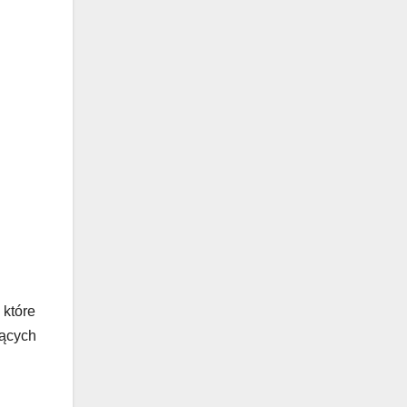
 które
jących