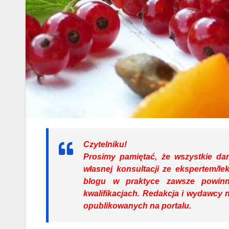
Czytelniku!
Prosimy pamiętać, że wszystkie da
własnej konsultacji ze ekspertem/l
blogu w praktyce zawsze powinn
kwalifikacjach. Redakcja i wydawcy n
opublikowanych na portalu.