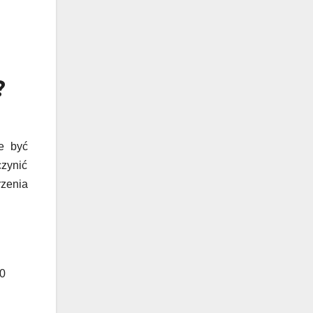
?
e być
zynić
zenia
00