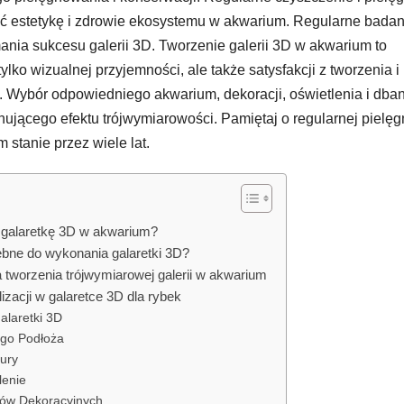
mać estetykę i zdrowie ekosystemu w akwarium. Regularne badan
mania sukcesu galerii 3D. Tworzenie galerii 3D w akwarium to
lko wizualnej przyjemności, ale także satysfakcji z tworzenia i
ybór odpowiedniego akwarium, dekoracji, oświetlenia i dban
ującego efektu trójwymiarowości. Pamiętaj o regularnej pielęgn
stanie przez wiele lat.
 galaretkę 3D w akwarium?
zebne do wykonania galaretki 3D?
a tworzenia trójwymiarowej galerii w akwarium
izacji w galaretce 3D dla rybek
laretki 3D
go Podłoża
tury
lenie
ów Dekoracyjnych