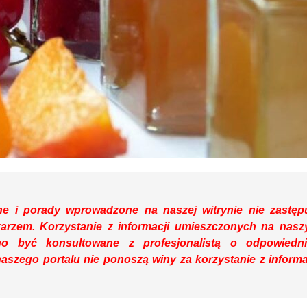
ne i porady wprowadzone na naszej witrynie nie zastęp
ekarzem. Korzystanie z informacji umieszczonych na nas
o być konsultowane z profesjonalistą o odpowiedn
aszego portalu nie ponoszą winy za korzystanie z informa