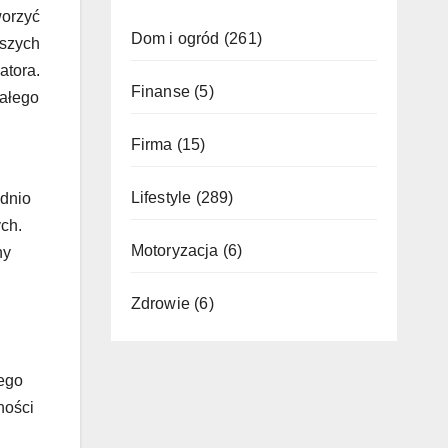
worzyć
Dom i ogród
(261)
wszych
atora.
Finanse
(5)
ałego
Firma
(15)
Lifestyle
(289)
ednio
ych.
Motoryzacja
(6)
ny
Zdrowie
(6)
nego
ności