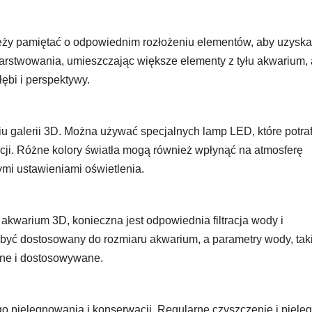
eży pamiętać o odpowiednim rozłożeniu elementów, aby uzysk
warstwowania, umieszczając większe elementy z tyłu akwarium, 
ębi i perspektywy.
u galerii 3D. Można używać specjalnych lamp LED, które potraf
racji. Różne kolory światła mogą również wpłynąć na atmosferę
mi ustawieniami oświetlenia.
 akwarium 3D, konieczna jest odpowiednia filtracja wody i
en być dostosowany do rozmiaru akwarium, a parametry wody, tak
ane i dostosowywane.
go pielęgnowania i konserwacji. Regularne czyszczenie i pielę