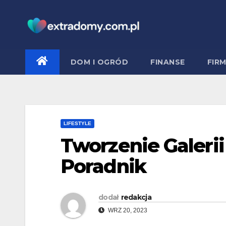
Skip
to
content
DOM I OGRÓD
FINANSE
FIR
LIFESTYLE
Tworzenie Galeri
Poradnik
dodał
redakcja
WRZ 20, 2023