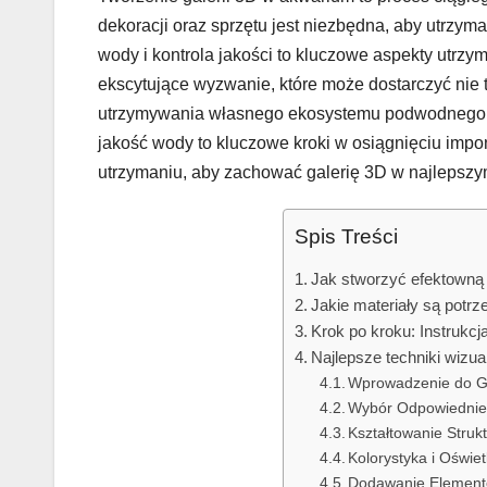
dekoracji oraz sprzętu jest niezbędna, aby utrzy
wody i kontrola jakości to kluczowe aspekty utrzy
ekscytujące wyzwanie, które może dostarczyć nie ty
utrzymywania własnego ekosystemu podwodnego. W
jakość wody to kluczowe kroki w osiągnięciu impon
utrzymaniu, aby zachować galerię 3D w najlepszym 
Spis Treści
Jak stworzyć efektowną
Jakie materiały są potr
Krok po kroku: Instrukcj
Najlepsze techniki wizual
Wprowadzenie do Ga
Wybór Odpowiednie
Kształtowanie Struk
Kolorystyka i Oświet
Dodawanie Element