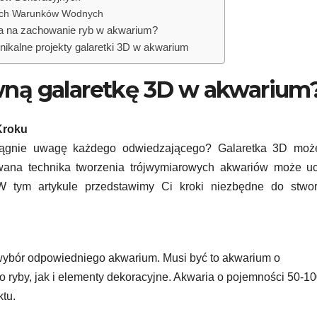
nych Warunków Wodnych
a na zachowanie ryb w akwarium?
unikalne projekty galaretki 3D w akwarium
wną galaretkę 3D w akwarium
Kroku
ciągnie uwagę każdego odwiedzającego? Galaretka 3D moż
ana technika tworzenia trójwymiarowych akwariów może uc
 tym artykule przedstawimy Ci kroki niezbędne do stwor
 wybór odpowiedniego akwarium. Musi być to akwarium o
 ryby, jak i elementy dekoracyjne. Akwaria o pojemności 50-1
ktu.