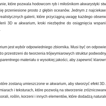
anie, które pozwala hodowcom ryb i miłośnikom akwarystyki st
się przeniesione prosto z głębin oceanów. Jednym z najcieka
ealistycznych galerii, które przyciągną uwagę każdego obserw
erii 3D w akwarium, kroki niezbędne do osiągnięcia wspani
.
rium jest wybór odpowiedniego zbiornika. Musi być on odpowi
użo przestrzeni do tworzenia trójwymiarowych struktur podwodn
arentnego materiału o wysokiej jakości, aby zapewnić klarow
które zostaną umieszczone w akwarium, aby stworzyć efekt 3D.
zmiarach i teksturach, które pozwolą na stworzenie zróżnicowa
li, roślin, korzeni i innych elementów, które dodadzą natural