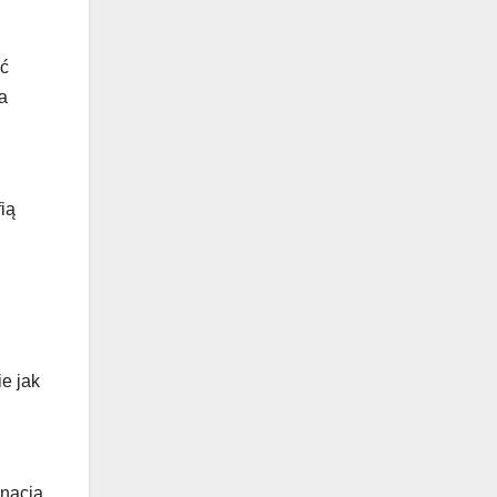
ać
a
ią
ie jak
gnacja