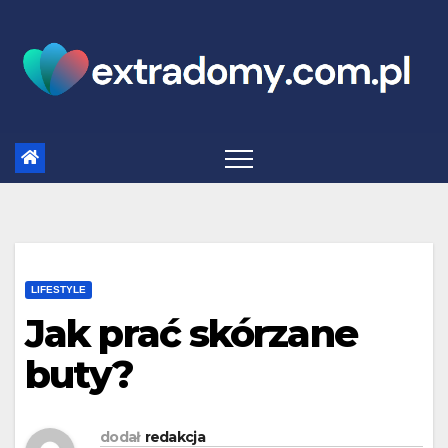
Skip
to
content
LIFESTYLE
Jak prać skórzane
buty?
dodał
redakcja