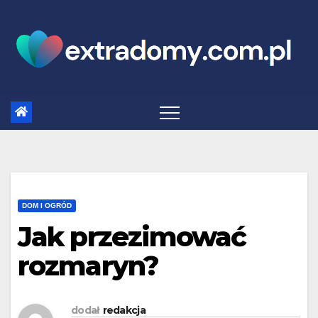
Skip
to
content
DOM I OGRÓD
Jak przezimować
rozmaryn?
dodał
redakcja