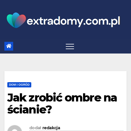
Skip
to
content
DOM I OGRÓD
Jak zrobić ombre na
ścianie?
dodał
redakcja