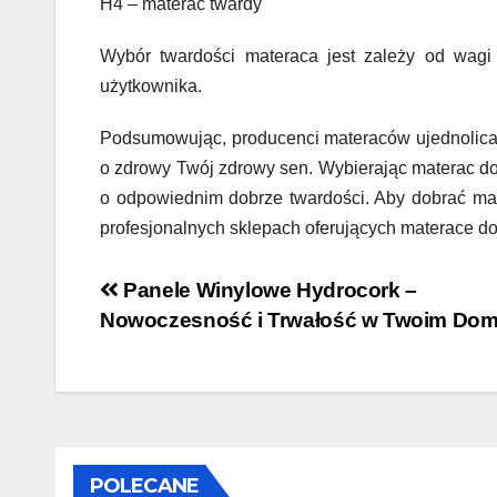
H4 – materac twardy
Wybór twardości materaca jest zależy od wagi 
użytkownika.
Podsumowując, producenci materaców ujednolicają
o zdrowy Twój zdrowy sen. Wybierając materac do
o odpowiednim dobrze twardości. Aby dobrać mate
profesjonalnych sklepach oferujących materace d
Nawigacja
Panele Winylowe Hydrocork –
Nowoczesność i Trwałość w Twoim Do
wpisu
POLECANE