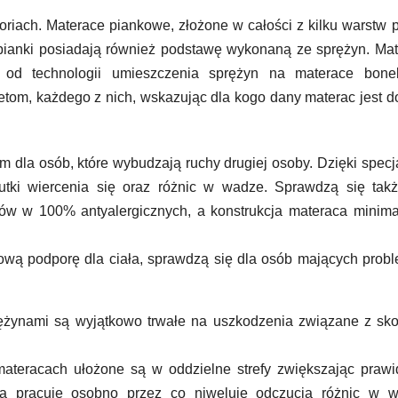
iach. Materace piankowe, złożone w całości z kilku warstw p
pianki posiadają również podstawę wykonaną ze sprężyn. Ma
 od technologii umieszczenia sprężyn na materace bonel
letom, każdego z nich, wskazując dla kogo dany materac jest 
 dla osób, które wybudzają ruchy drugiej osoby. Dzięki spec
kutki wiercenia się oraz różnic w wadze. Sprawdzą się tak
łów w 100% antyalergicznych, a konstrukcja materaca minima
wą podporę dla ciała, sprawdzą się dla osób mających prob
ężynami są wyjątkowo trwałe na uszkodzenia związane z sk
ateracach ułożone są w oddzielne strefy zwiększając praw
na pracuje osobno przez co niweluje odczucia różnic w w