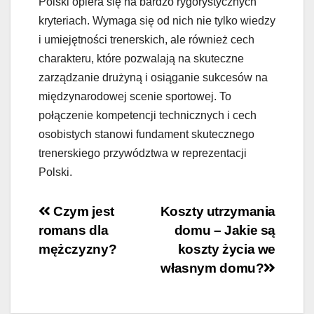
Polski opiera się na bardzo rygorystycznych
kryteriach. Wymaga się od nich nie tylko wiedzy
i umiejętności trenerskich, ale również cech
charakteru, które pozwalają na skuteczne
zarządzanie drużyną i osiąganie sukcesów na
międzynarodowej scenie sportowej. To
połączenie kompetencji technicznych i cech
osobistych stanowi fundament skutecznego
trenerskiego przywództwa w reprezentacji
Polski.
Nawigacja
Czym jest
Koszty utrzymania
romans dla
domu – Jakie są
wpisu
mężczyzny?
koszty życia we
własnym domu?