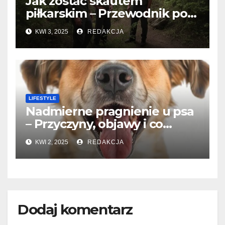
Jak zostać skautem
piłkarskim – Przewodnik po
świecie odkrywców talentów
KWI 3, 2025
REDAKCJA
LIFESTYLE
Nadmierne pragnienie u psa
– Przyczyny, objawy i co
robić?
KWI 2, 2025
REDAKCJA
Dodaj komentarz