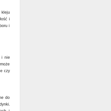
 kleju
ość i
boru i
 i nie
o może
ie czy
lne do
dynki.
ach i