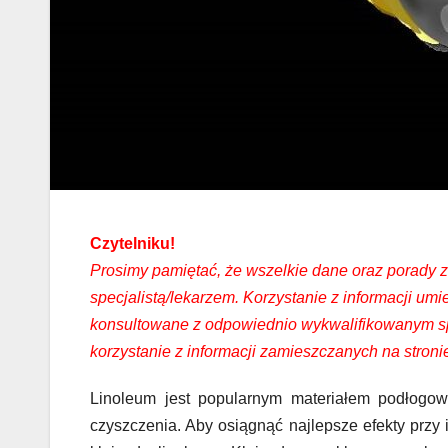
Czytelniku!
Prosimy pamiętać, że wszelkie dane oraz porady za
specjalistą/lekarzem. Korzystanie z informacji 
konsultowane z odpowiednio wykwalifikowanym sp
korzystanie z informacji zamieszczanych na stroni
Linoleum jest popularnym materiałem podłogow
czyszczenia. Aby osiągnąć najlepsze efekty przy i