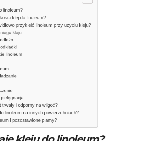
do linoleum?
kości klej do linoleum?
idłowo przykleić linoleum przy użyciu kleju?
niego kleju
podłoża
odkładki
cie linoleum
oleum
gładzanie
czenie
 pielęgnacja
t trwały i odporny na wilgoć?
o linoleum na innych powierzchniach?
oleum i pozostawione plamy?
aje kleju do linoleum?