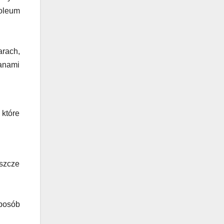
oleum
arach,
anami
 które
uszcze
sposób