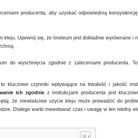
eceniami producenta, aby uzyskać odpowiednią konsystencję
 kleju. Upewnij się, że linoleum jest dokładnie wyrównane i 
zchnią.
leum do wyschnięcia zgodnie z zaleceniami producenta. To
o kluczowe czynniki wpływające na trwałość i jakość insta
owanie ich zgodnie
z instrukcjami producenta jest kluczow
miętaj, że niewłaściwe użycie kleju może prowadzić do prob
ędzie. Dlatego warto inwestować czas i uwagę w ten istotny e