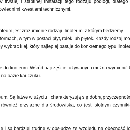
trwałej i stabilnej instalacji tego rodzaju podłogi, dlatego
owiednimi kwestiami technicznymi.
oleum jest zrozumienie rodzaju linoleum, z którym będziemy
mach, w tym w postaci płyt, rolek lub płytek. Każdy rodzaj m
 wybrać klej, który najlepiej pasuje do konkretnego typu linol
dnie do linoleum. Wśród najczęściej używanych można wymienić 
e na bazie kauczuku.
um. Są łatwe w użyciu i charakteryzują się dobrą przyczepnoś
 również przyjazne dla środowiska, co jest istotnym czynni
ne i są bardziej trudne w obsłudze ze względu na obecność l