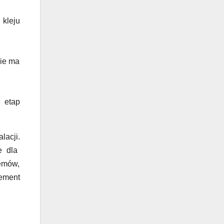
 kleju
nie ma
 etap
lacji.
e dla
lemów,
lement