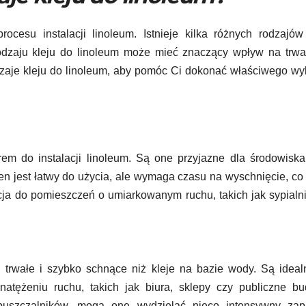
ocesu instalacji linoleum. Istnieje kilka różnych rodzajów
dzaju kleju do linoleum może mieć znaczący wpływ na trwał
dzaje kleju do linoleum, aby pomóc Ci dokonać właściwego wy
m do instalacji linoleum. Są one przyjazne dla środowiska
en jest łatwy do użycia, ale wymaga czasu na wyschnięcie, c
pcja do pomieszczeń o umiarkowanym ruchu, takich jak sypialn
j trwałe i szybko schnące niż kleje na bazie wody. Są idea
atężeniu ruchu, takich jak biura, sklepy czy publiczne bu
puszczalników, mogą one wydzielać nieco intensywny zap