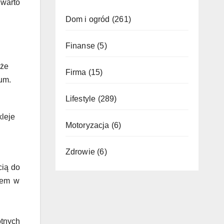
 warto
Dom i ogród
(261)
Finanse
(5)
oże
Firma
(15)
eum.
Lifestyle
(289)
kleje
Motoryzacja
(6)
Zdrowie
(6)
cią do
kiem w
otnych