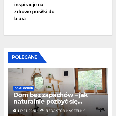
inspiracje na
zdrowe posiłki do
biura
POLECANE
DOM I OGRÓD
Dom bez zapachów – jak
naturalnie pozbyć się
nieprzyjemnych woni z
LIP 24, 2025
REDAKTOR NACZELNY
łazienki i kanalizacji?