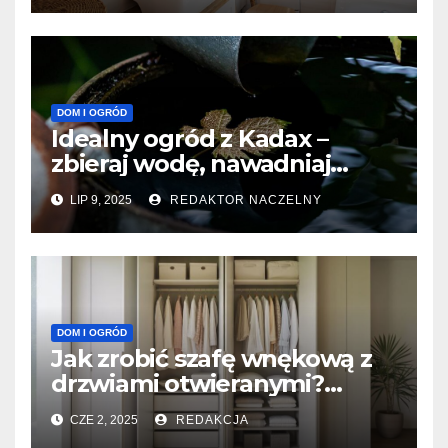
DOM I OGRÓD
Idealny ogród z Kadax –
zbieraj wodę, nawadniaj
precyzyjnie, oszczędzaj i ciesz
LIP 9, 2025
REDAKTOR NACZELNY
się zielenią
DOM I OGRÓD
Jak zrobić szafę wnękową z
drzwiami otwieranymi?
Praktyczny poradnik krok po
CZE 2, 2025
REDAKCJA
kroku