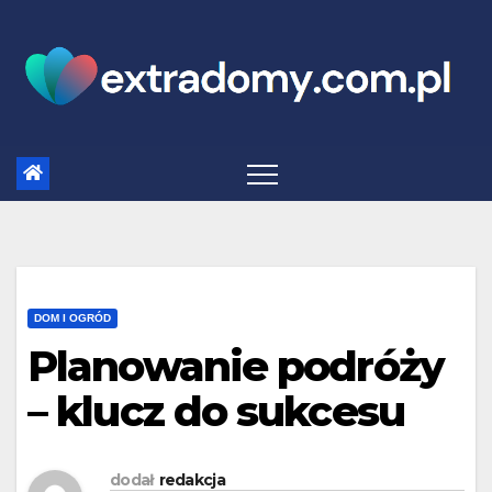
Skip
to
content
DOM I OGRÓD
Planowanie podróży
– klucz do sukcesu
dodał
redakcja