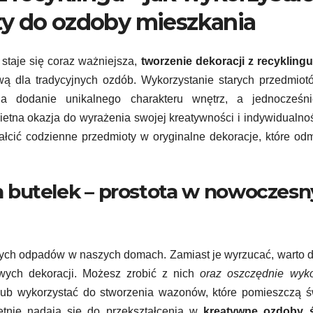
ty do ozdoby mieszkania
 staje się coraz ważniejsza,
tworzenie dekoracji z recykling
tywą dla tradycyjnych ozdób. Wykorzystanie starych przedmio
na dodanie unikalnego charakteru wnętrz, a jednocześn
ietna okazja do wyrażenia swojej kreatywności i indywidualno
tałcić codzienne przedmioty w oryginalne dekoracje, które od
ch butelek – prostota w nowoczes
kanych odpadów w naszych domach. Zamiast je wyrzucać, warto 
awych dekoracji. Możesz zrobić z nich
oraz oszczędnie wyk
, lub wykorzystać do stworzenia wazonów, które pomieszczą 
ietnie nadają się do przekształcenia w
kreatywne ozdoby 