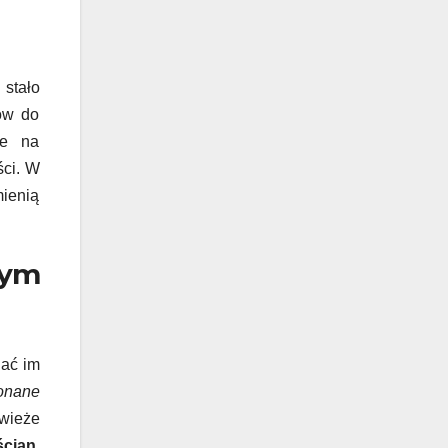
u
stało
tów do
ie na
ści. W
mienią
nym
dać im
onane
świeże
ścian
.