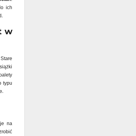
o ich
d.
t w
 Stare
siążki
alety
o typu
e.
 je na
zrobić