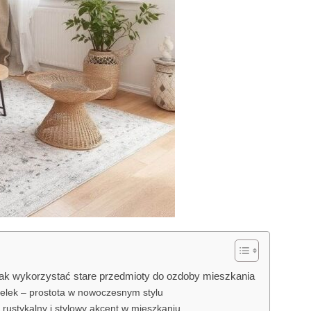
 jak wykorzystać stare przedmioty do ozdoby mieszkania
telek – prostota w nowoczesnym stylu
 rustykalny i stylowy akcent w mieszkaniu