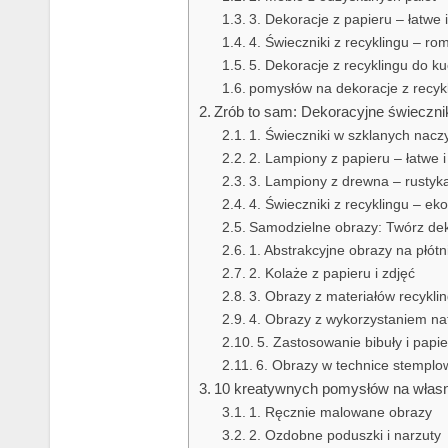
3. Dekoracje z papieru – łatwe i
4. Świeczniki z recyklingu – r
5. Dekoracje z recyklingu do ku
pomysłów na dekoracje z recykl
Zrób to sam: Dekoracyjne świecznik
1. Świeczniki w szklanych nacz
2. Lampiony z papieru – łatwe 
3. Lampiony z drewna – rustyka
4. Świeczniki z recyklingu – eko
Samodzielne obrazy: Twórz dek
1. Abstrakcyjne obrazy na płótn
2. Kolaże z papieru i zdjęć
3. Obrazy z materiałów recykl
4. Obrazy z wykorzystaniem na
5. Zastosowanie bibuły i papi
6. Obrazy w technice stemplo
10 kreatywnych pomysłów na włas
1. Ręcznie malowane obrazy
2. Ozdobne poduszki i narzuty