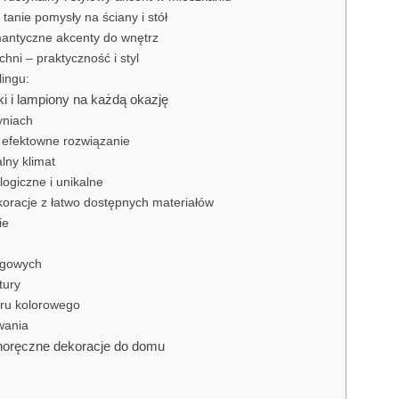
 tanie pomysły na ściany i stół
omantyczne akcenty do wnętrz
chni – praktyczność i styl
ingu:
i i lampiony na każdą okazję
yniach
i efektowne rozwiązanie
lny klimat
logiczne i unikalne
oracje z łatwo dostępnych materiałów
ie
ingowych
tury
eru kolorowego
wania
noręczne dekoracje do domu