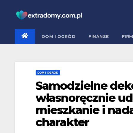
Skip
to
content
DOM I OGRÓD
FINANSE
FIR
DOM I OGRÓD
Samodzielne deko
własnoręcznie u
mieszkanie i nad
charakter