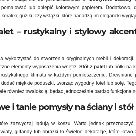
, pomalować lub oblepić kolorowym papierem. Dodatkowo, d
 koraliki, guziki, czy wstążki, które nadadzą im elegancki wyglą
let – rustykalny i stylowy akcen
na wykorzystać do stworzenia oryginalnych mebli i dekoracji.
ktyczne elementy wyposażenia wnętrz.
Stół z palet
lub półki na k
 rustykalnego klimatu w każdym pomieszczeniu. Drewniane p
dodać miękkie poduszki, tworząc wygodny fotel lub sofę. Teg
, ale również trwałością, będąc jednocześnie bardzo funkcjonaln
we i tanie pomysły na ściany i stół
 które zazwyczaj lądują w koszu. Warto jednak przeznaczyć
wiaty, girlandy lub obrazki to świetne dekoracje, które łatwo 