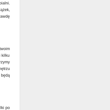
ialni.
iążek,
prawdę
twoim
 kilku
rzymy
nętrzu
e będą
lki po