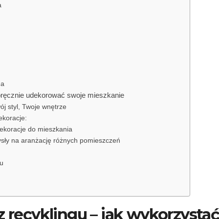
a
na
oręcznie udekorować swoje mieszkanie
j styl, Twoje wnętrze
ekoracje:
 dekoracje do mieszkania
sły na aranżację różnych pomieszczeń
su
z recyklingu – jak wykorzysta