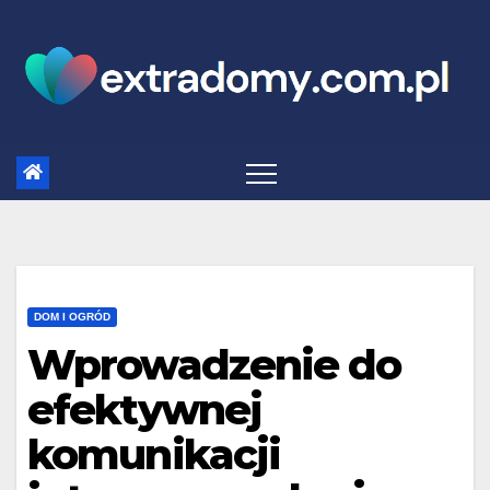
Skip
to
content
DOM I OGRÓD
Wprowadzenie do
efektywnej
komunikacji