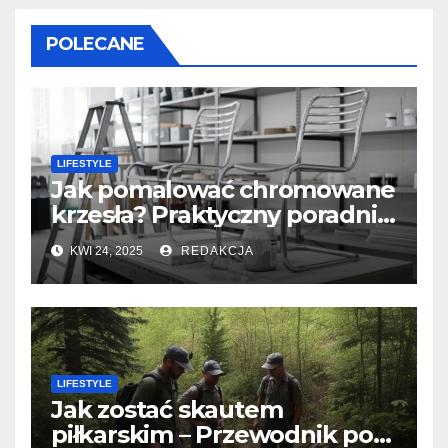
POLECANE
LIFESTYLE
Jak pomalować chromowane
krzesła? Praktyczny poradnik
krok po kroku
KWI 24, 2025
REDAKCJA
LIFESTYLE
Jak zostać skautem
piłkarskim – Przewodnik po