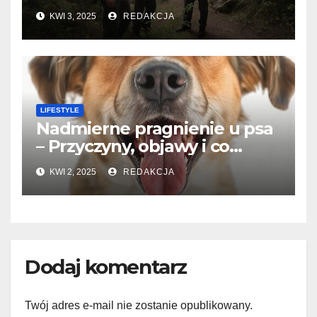
świecie odkrywców talentów
KWI 3, 2025
REDAKCJA
LIFESTYLE
Nadmierne pragnienie u psa
– Przyczyny, objawy i co
robić?
KWI 2, 2025
REDAKCJA
Dodaj komentarz
Twój adres e-mail nie zostanie opublikowany.