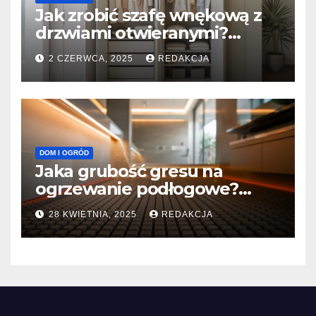
Jak zrobić szafę wnękową z
drzwiami otwieranymi?
Praktyczny poradnik krok po
2 CZERWCA, 2025
REDAKCJA
kroku
DOM I OGRÓD
Jaka grubość gresu na
ogrzewanie podłogowe?
Sprawdź optymalne
28 KWIETNIA, 2025
REDAKCJA
parametry!