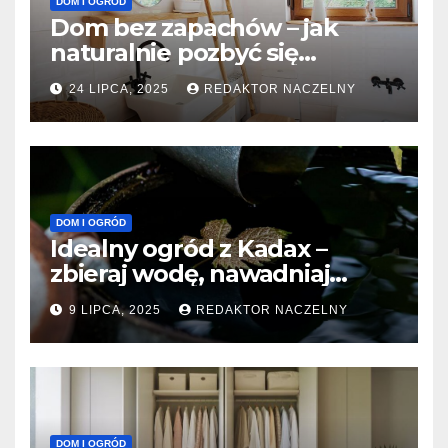
DOM I OGRÓD
Dom bez zapachów – jak
naturalnie pozbyć się
nieprzyjemnych woni z
24 LIPCA, 2025
REDAKTOR NACZELNY
łazienki i kanalizacji?
DOM I OGRÓD
Idealny ogród z Kadax –
zbieraj wodę, nawadniaj
precyzyjnie, oszczędzaj i ciesz
9 LIPCA, 2025
REDAKTOR NACZELNY
się zielenią
DOM I OGRÓD