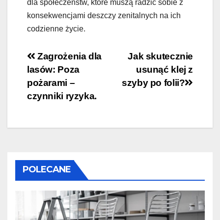
dla społeczeństw, które muszą radzić sobie z
konsekwencjami deszczy zenitalnych na ich
codzienne życie.
Nawigacja
Zagrożenia dla
Jak skutecznie
lasów: Poza
usunąć klej z
wpisu
pożarami –
szyby po folii?
czynniki ryzyka.
POLECANE