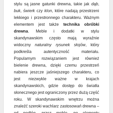
stylu są jasne gatunki drewna, takie jak
dąb
,
buk
,
świerk
czy
klon
, które nadają przestrzeni
lekkiego i przestronnego charakteru. Ważnym
elementem jest także
technika obróbki
drewna
. Meble i dodatki w stylu
skandynawskim często mają wyraźnie
widoczny
naturalny rysunek słojów
, który
podkreśla autentyczność materiału.
Popularnym rozwiązaniem jest również
bielenie drewna, dzięki czemu przestrzeń
nabiera jeszcze jaśniejszego charakteru, co
jest niezwykle ważne w krajach
skandynawskich, gdzie dostęp do światła
słonecznego jest ograniczony przez dużą część
roku. W skandynawskim wnętrzu można
znaleźć szeroki wachlarz zastosowań drewna –
od podłóg, przez meble, po elementy