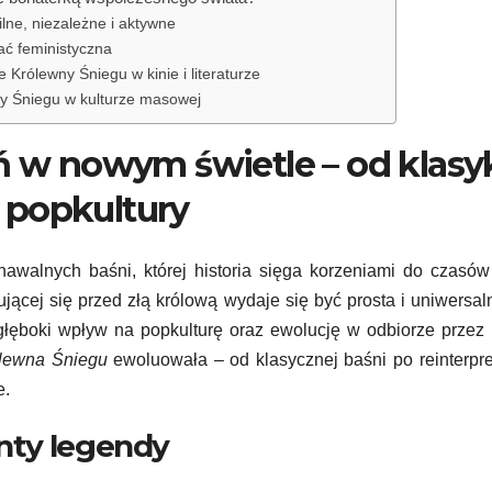
lne, niezależne i aktywne
ać feministyczna
 Królewny Śniegu w kinie i literaturze
y Śniegu w kulturze masowej
ń w nowym świetle – od klasy
 popkultury
nawalnych baśni, której historia sięga korzeniami do czasów
ącej się przed złą królową wydaje się być prosta i uniwersaln
 głęboki wpływ na popkulturę oraz ewolucję w odbiorze przez
lewna Śniegu
ewoluowała – od klasycznej baśni po reinterpre
e.
nty legendy