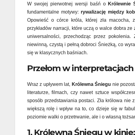
W swojej pierwotnej wersji baśń o
Królewnie 
fundamentalne motywy:
rywalizację między kob
Opowieść o córce króla, której zła macocha, z
przykładów narracji, które uczą o walce dobra ze
uniwersalności, przechodząc przez pokolenia.
niewinną, czystą i pełną dobroci Śnieżką, co wy
się w klasycznych baśniach.
Przełom w interpretacjac
Wraz z upływem lat,
Królewna Śniegu
nie pozost
literaturze, filmach, czy nawet sztuce współcze
sposób przedstawiania postaci. Zła królowa nie
większą rolę i wpływ na to, co dzieje się w fabul
poziomie walki o przetrwanie, ale i o własną tożs
1. Królewna Śniegu w kinie: