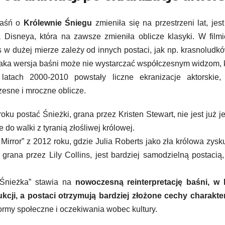
baśń o
Królewnie Śniegu
zmieniła się na przestrzeni lat, jest
Disneya, która na zawsze zmieniła oblicze klasyki. W film
os w dużej mierze zależy od innych postaci, jak np. krasnoludk
 taka wersja baśni może nie wystarczać współczesnym widzom, 
 latach 2000-2010 powstały liczne ekranizacje aktorskie, 
zesne i mroczne oblicze.
ku postać Śnieżki, grana przez Kristen Stewart, nie jest już j
 do walki z tyranią złośliwej królowej.
Mirror” z 2012 roku, gdzie Julia Roberts jako zła królowa zysk
grana przez Lily Collins, jest bardziej samodzielną postacią,
 „Śnieżka” stawia na
nowoczesną reinterpretację baśni, w k
kcji, a postaci otrzymują bardziej złożone cechy charakte
rmy społeczne i oczekiwania wobec kultury.