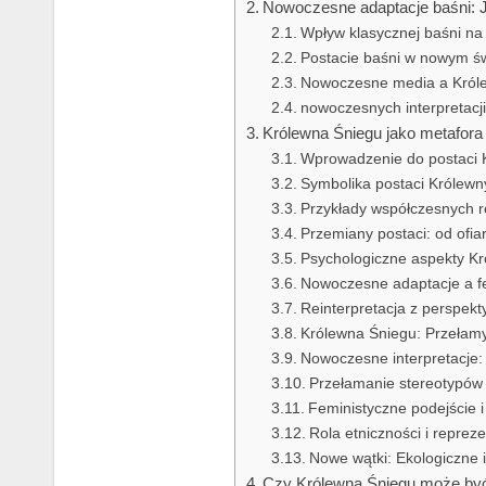
Nowoczesne adaptacje baśni: J
Wpływ klasycznej baśni na 
Postacie baśni w nowym św
Nowoczesne media a Król
nowoczesnych interpretacj
Królewna Śniegu jako metafora
Wprowadzenie do postaci 
Symbolika postaci Królewn
Przykłady współczesnych re
Przemiany postaci: od ofia
Psychologiczne aspekty Kr
Nowoczesne adaptacje a fe
Reinterpretacja z perspek
Królewna Śniegu: Przełam
Nowoczesne interpretacje: 
Przełamanie stereotypów
Feministyczne podejście 
Rola etniczności i reprez
Nowe wątki: Ekologiczne i
Czy Królewna Śniegu może być