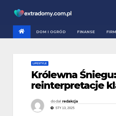
Skip
to
content
DOM I OGRÓD
FINANSE
FIR
LIFESTYLE
Królewna Śniegu
reinterpretacje k
dodał
redakcja
STY 13, 2025