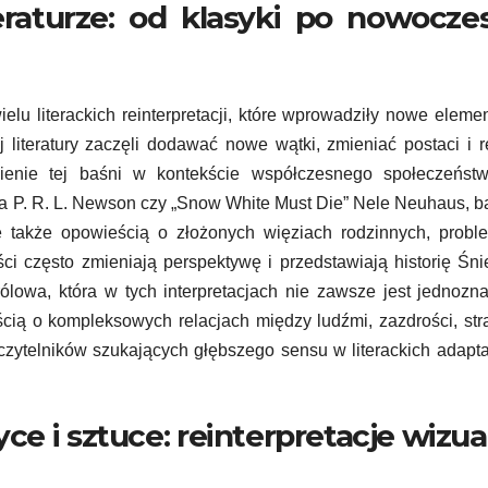
eraturze: od klasyki po nowocze
elu literackich reinterpretacji, które wprowadziły nowe eleme
ej literatury zaczęli dodawać nowe wątki, zmieniać postaci i r
ienie tej baśni w kontekście współczesnego społeczeńst
wa P. R. L. Newson czy „Snow White Must Die” Nele Neuhaus, b
 ale także opowieścią o złożonych więziach rodzinnych, prob
i często zmieniają perspektywę i przedstawiają historię Śni
rólowa, która w tych interpretacjach nie zawsze jest jednozn
cią o kompleksowych relacjach między ludźmi, zazdrości, str
zytelników szukających głębszego sensu w literackich adapt
e i sztuce: reinterpretacje wizua