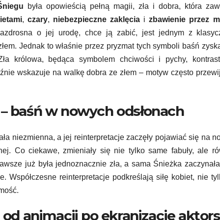
Śniegu
była opowieścią pełną magii, zła i dobra, która zaw
ietami
,
czary
,
niebezpieczne zaklęcia
i
zbawienie przez m
azdrosna o jej urodę, chce ją zabić, jest jednym z klasyc
 złem. Jednak to właśnie przez pryzmat tych symboli baśń zysk
 Zła królowa, będąca symbolem chciwości i pychy, kontrast
raźnie wskazuje na walkę dobra ze złem – motyw często przewi
h – baśń w nowych odsłonach
ała niezmienna, a jej reinterpretacje zaczęły pojawiać się na 
snej. Co ciekawe, zmieniały się nie tylko same fabuły, ale r
 zawsze już była jednoznacznie zła, a sama Śnieżka zaczynał
e. Współczesne reinterpretacje podkreślają siłę kobiet, nie ty
amość.
 od animacji po ekranizacje aktors