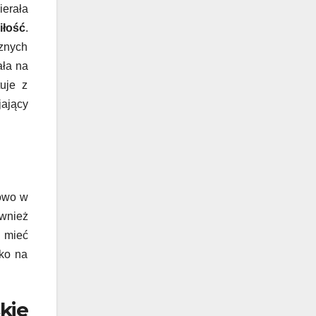
ierała
iłość
.
znych
ała na
uje z
jający
nowo w
ównież
a mieć
lko na
kie