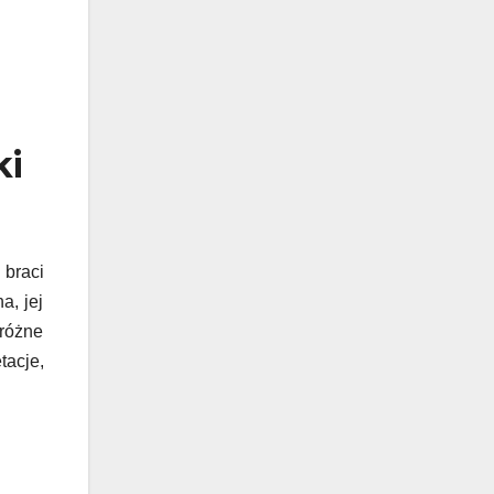
ki
 braci
a, jej
 różne
tacje,