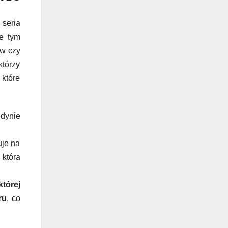
 seria
ie tym
ów czy
którzy
które
edynie
uje na
 która
tórej
ru
, co