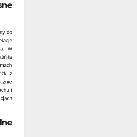
sne
nty do
elacje
wa. W
aśń ta
lemach
eżki z
acznie
achu i
acjach
lne