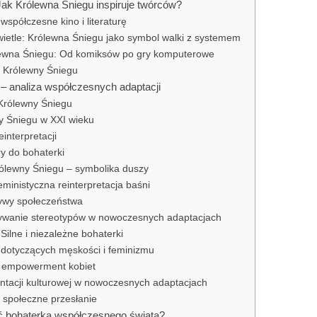
ak Królewna Śniegu inspiruje twórców?
współczesne kino i literaturę
ietle: Królewna Śniegu jako symbol walki z systemem
ewna Śniegu: Od komiksów po gry komputerowe
i Królewny Śniegu
 – analiza współczesnych adaptacji
Królewny Śniegu
y Śniegu w XXI wieku
interpretacji
ry do bohaterki
ólewny Śniegu – symbolika duszy
ministyczna reinterpretacja baśni
tywy społeczeństwa
ywanie stereotypów w nowoczesnych adaptacjach
Silne i niezależne bohaterki
 dotyczących męskości i feminizmu
i empowerment kobiet
entacji kulturowej w nowoczesnych adaptacjach
 społeczne przesłanie
 bohaterką współczesnego świata?