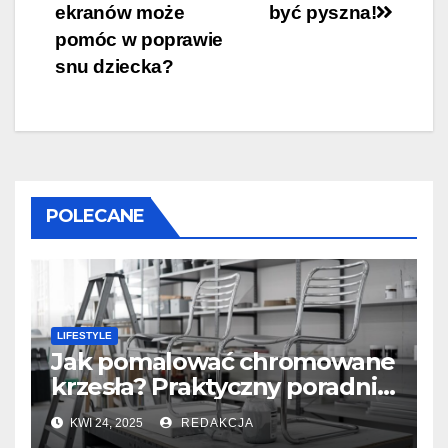
wpisu
ekranów może
być pyszna!
pomóc w poprawie
snu dziecka?
POLECANE
LIFESTYLE
Jak pomalować chromowane
krzesła? Praktyczny poradnik
krok po kroku
KWI 24, 2025
REDAKCJA