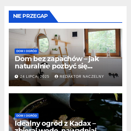
NIE PRZEGAP
DOM I OGRÓD
Dom bez zapachów – jak
naturalnie pozbyć się
nieprzyjemnych woni z
24 LIPCA, 2025
REDAKTOR NACZELNY
łazienki i kanalizacji?
DOM I OGRÓD
Idealny ogród z Kadax –
zbieraj wodę, nawadniaj