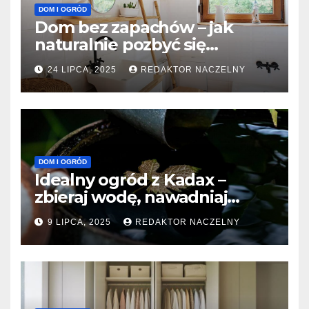
DOM I OGRÓD
Dom bez zapachów – jak
naturalnie pozbyć się
nieprzyjemnych woni z
24 LIPCA, 2025
REDAKTOR NACZELNY
łazienki i kanalizacji?
DOM I OGRÓD
Idealny ogród z Kadax –
zbieraj wodę, nawadniaj
precyzyjnie, oszczędzaj i ciesz
9 LIPCA, 2025
REDAKTOR NACZELNY
się zielenią