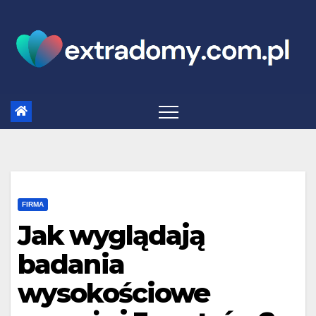
Skip
to
content
FIRMA
Jak wyglądają
badania
wysokościowe