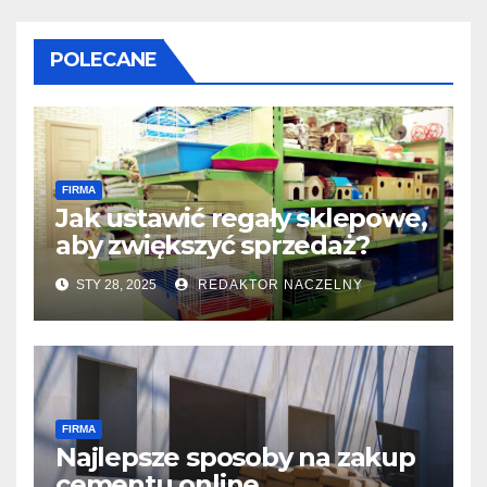
POLECANE
FIRMA
Jak ustawić regały sklepowe,
aby zwiększyć sprzedaż?
STY 28, 2025
REDAKTOR NACZELNY
FIRMA
Najlepsze sposoby na zakup
cementu online