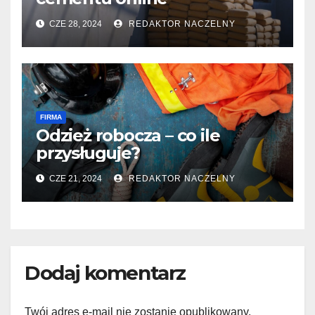
CZE 28, 2024
REDAKTOR NACZELNY
FIRMA
Odzież robocza – co ile
przysługuje?
CZE 21, 2024
REDAKTOR NACZELNY
Dodaj komentarz
Twój adres e-mail nie zostanie opublikowany.