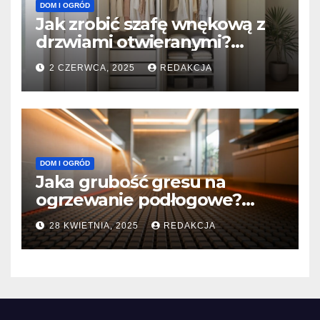
DOM I OGRÓD
Jak zrobić szafę wnękową z
drzwiami otwieranymi?
Praktyczny poradnik krok po
2 CZERWCA, 2025
REDAKCJA
kroku
DOM I OGRÓD
Jaka grubość gresu na
ogrzewanie podłogowe?
Sprawdź optymalne
28 KWIETNIA, 2025
REDAKCJA
parametry!